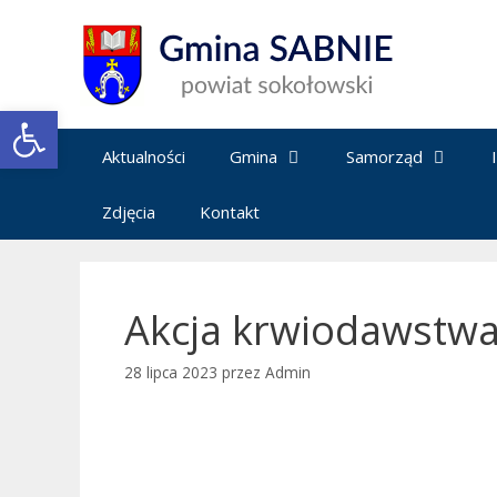
Przejdź
do
treści
Open toolbar
Aktualności
Gmina
Samorząd
Zdjęcia
Kontakt
Akcja krwiodawstwa
28 lipca 2023
przez
Admin