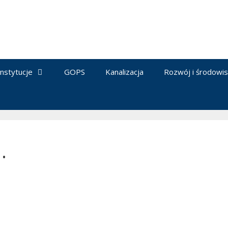
Instytucje
GOPS
Kanalizacja
Rozwój i środowi
.