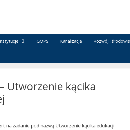
Instytucje
GOPS
Kanalizacja
Rozwój i środowi
– Utworzenie kącika
ej
ert na zadanie pod nazwą Utworzenie kącika edukacji