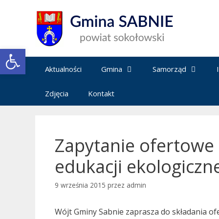
Przejdź
do
treści
Open toolbar
Aktualności
Gmina
Samorząd
Zdjęcia
Kontakt
Zapytanie ofertowe 
edukacji ekologiczn
9 września 2015
przez
admin
Wójt Gminy Sabnie zaprasza do składania of