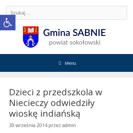
Przejdź
Szukaj:
do
Open toolbar
treści
Menu
Dzieci z przedszkola w
Niecieczy odwiedziły
wioskę indiańską
30 września 2014
przez
admin