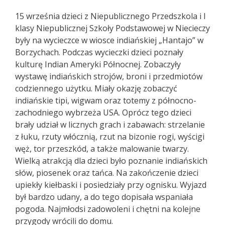
15 września dzieci z Niepublicznego Przedszkola i I
klasy Niepublicznej Szkoły Podstawowej w Niecieczy
były na wycieczce w wiosce indiańskiej „Hantajo” w
Borzychach. Podczas wycieczki dzieci poznały
kulturę Indian Ameryki Północnej. Zobaczyły
wystawę indiańskich strojów, broni i przedmiotów
codziennego użytku. Miały okazję zobaczyć
indiańskie tipi, wigwam oraz totemy z północno-
zachodniego wybrzeża USA. Oprócz tego dzieci
brały udział w licznych grach i zabawach: strzelanie
z łuku, rzuty włócznią, rzut na bizonie rogi, wyścigi
węż, tor przeszkód, a także malowanie twarzy.
Wielką atrakcją dla dzieci było poznanie indiańskich
słów, piosenek oraz tańca. Na zakończenie dzieci
upiekły kiełbaski i posiedziały przy ognisku. Wyjazd
był bardzo udany, a do tego dopisała wspaniała
pogoda. Najmłodsi zadowoleni i chętni na kolejne
przygody wrócili do domu.