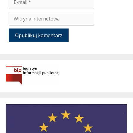
mail
Witryna
internetowa