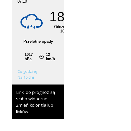
Co godzinę
Na 16 dni
Linki do prognoz są
słabo widoczne.
Zmień kolor tła lub
linków.