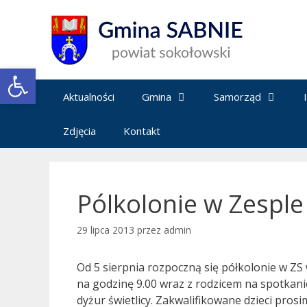
Przejdź
do
treści
Open toolbar
Aktualności
Gmina
Samorząd
Zdjęcia
Kontakt
Pólkolonie w Zesple
29 lipca 2013
przez
admin
Od 5 sierpnia rozpoczną się półkolonie w ZS 
na godzinę 9.00 wraz z rodzicem na spotkani
dyżur świetlicy. Zakwalifikowane dzieci prosi