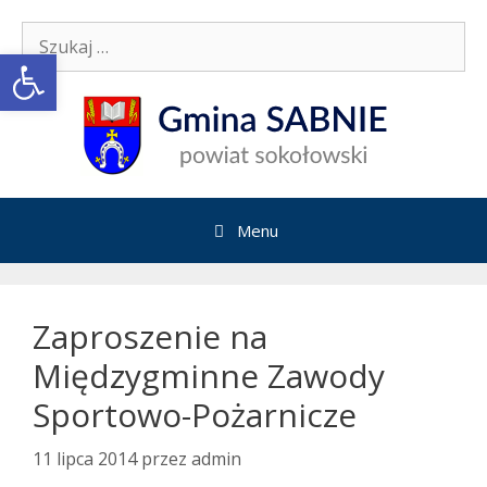
Przejdź
Szukaj:
do
Open toolbar
treści
Menu
Zaproszenie na
Międzygminne Zawody
Sportowo-Pożarnicze
11 lipca 2014
przez
admin