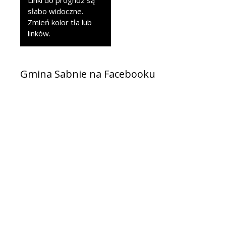
Linki do prognoz są
słabo widoczne.
Zmień kolor tła lub
linków.
Gmina Sabnie na Facebooku