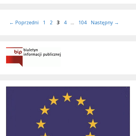
Page
Page
Page
Page
Page
←
Poprzedni
1
2
3
4
…
104
Następny
→