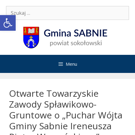
Przejdź
Szukaj:
do
Open toolbar
treści
Menu
Otwarte Towarzyskie
Zawody Spławikowo-
Gruntowe o „Puchar Wójta
Gminy Sabnie Ireneusza