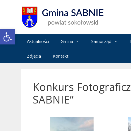
Przejdź
do
treści
Open toolbar
Aktualności
Gmina
Samorząd
Zdjęcia
Kontakt
Konkurs Fotografic
SABNIE”