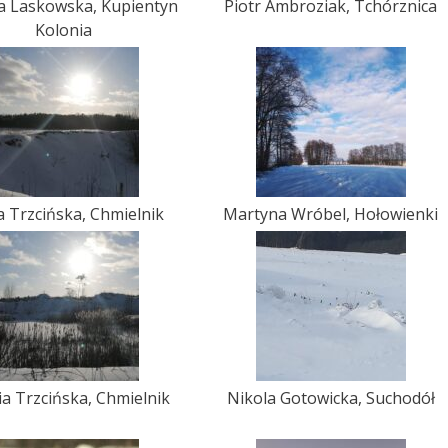
a Laskowska, Kupientyn
Piotr Ambroziak, Tchórznica
Kolonia
a Trzcińska, Chmielnik
Martyna Wróbel, Hołowienki
ia Trzcińska, Chmielnik
Nikola Gotowicka, Suchodół