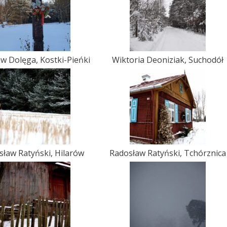
aw Dolęga, Kostki-Pieńki
Wiktoria Deoniziak, Suchodół
sław Ratyński, Hilarów
Radosław Ratyński, Tchórznica