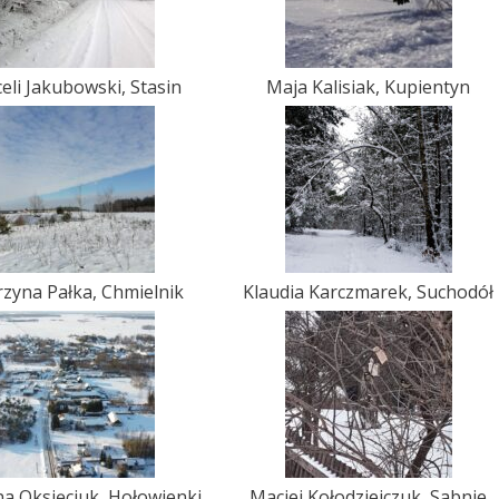
eli Jakubowski, Stasin
Maja Kalisiak, Kupientyn
rzyna Pałka, Chmielnik
Klaudia Karczmarek, Suchodół
na Oksięciuk, Hołowienki
Maciej Kołodziejczuk, Sabnie