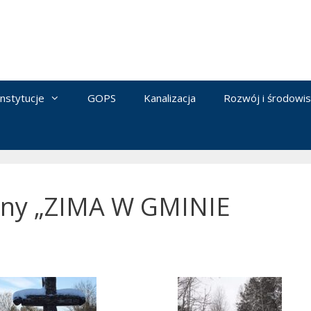
Instytucje
GOPS
Kanalizacja
Rozwój i środowi
zny „ZIMA W GMINIE