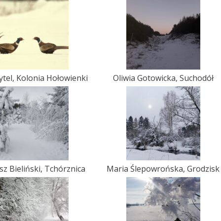
ytel, Kolonia Hołowienki
Oliwia Gotowicka, Suchodół
z Bieliński, Tchórznica
Maria Ślepowrońska, Grodzisk