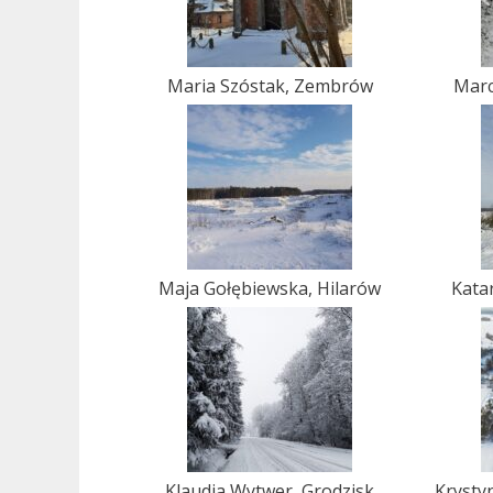
Maria Szóstak, Zembrów
Marc
Maja Gołębiewska, Hilarów
Kata
Klaudia Wytwer, Grodzisk
Krysty